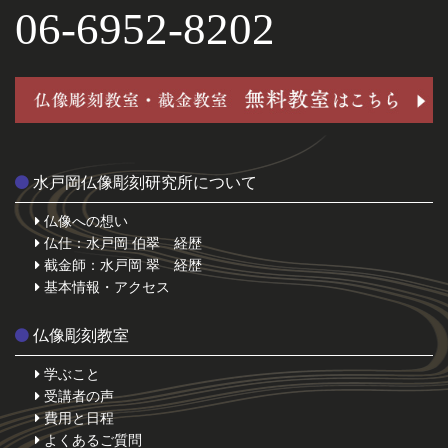
06-6952-8202
水戸岡仏像彫刻研究所について
仏像への想い
仏仕：水戸岡 伯翠 経歴
截金師：水戸岡 翠 経歴
基本情報・アクセス
仏像彫刻教室
学ぶこと
受講者の声
費用と日程
よくあるご質問