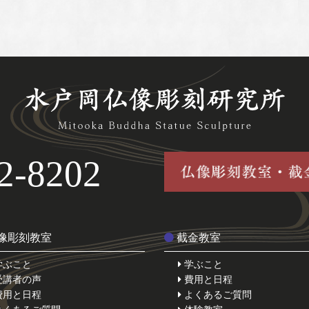
2-8202
像彫刻教室
截金教室
学ぶこと
学ぶこと
受講者の声
費用と日程
費用と日程
よくあるご質問