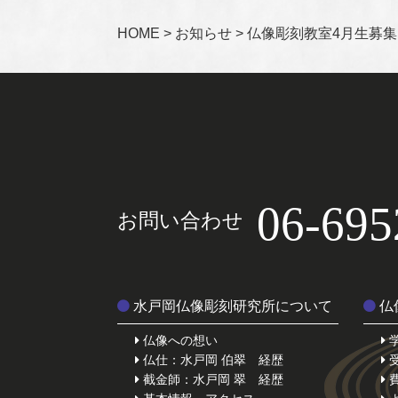
HOME
>
お知らせ
>
仏像彫刻教室4月生募集
06-695
お問い合わせ
水戸岡仏像彫刻研究所について
仏
仏像への想い
仏仕：水戸岡 伯翠 経歴
截金師：水戸岡 翠 経歴