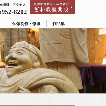
本情報・アクセス
作品集
6952-8202
室
仏像制作・修復
作品集