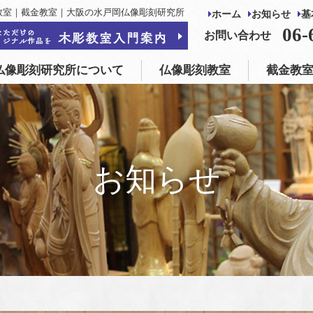
教室｜截金教室｜大阪の水戸岡仏像彫刻研究所
ホーム
お知らせ
基
仏像彫刻教室
截金教室
仏像制作・修復
06-
お問い合わせ
仏像彫刻研究所について
仏像彫刻教室
截金教
お知らせ