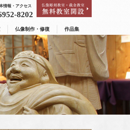
本情報・アクセス
作品集
6952-8202
室
仏像制作・修復
作品集