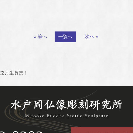
« 前へ
次へ »
一覧へ
室2月生募集！