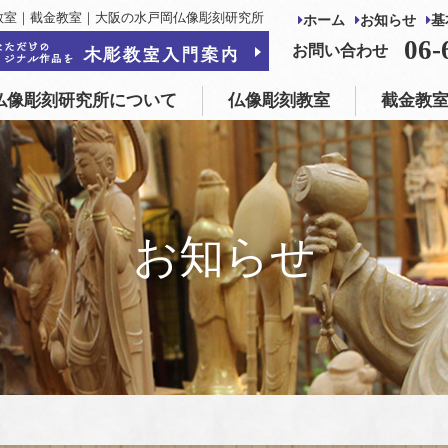
教室｜截金教室｜大阪の水戸岡仏像彫刻研究所
ホーム
お知らせ
基
仏像彫刻教室
截金教室
仏像制作・修復
06-
お問い合わせ
仏像彫刻研究所について
仏像彫刻教室
截金教
お知らせ