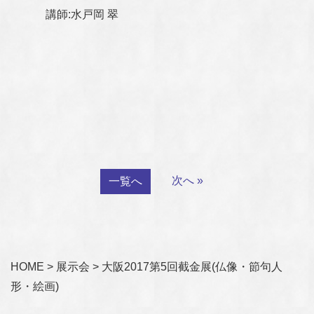
講師:水戸岡 翠
次へ »
一覧へ
HOME
>
展示会
>
大阪2017第5回截金展(仏像・節句人
形・絵画)