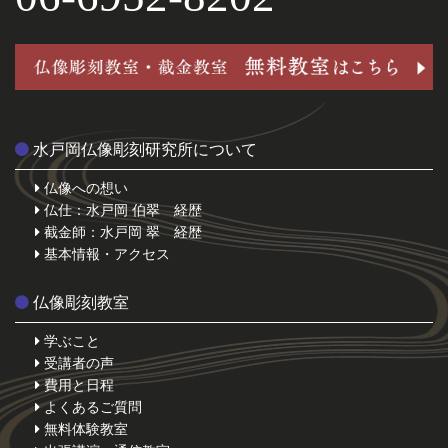
水戸岡仏像彫刻研究所について
仏像への想い
仏仕：水戸岡 伯翠 経歴
截金師：水戸岡 翠 経歴
基本情報・アクセス
仏像彫刻教室
学ぶこと
受講者の声
費用と日程
よくあるご質問
無料体験教室