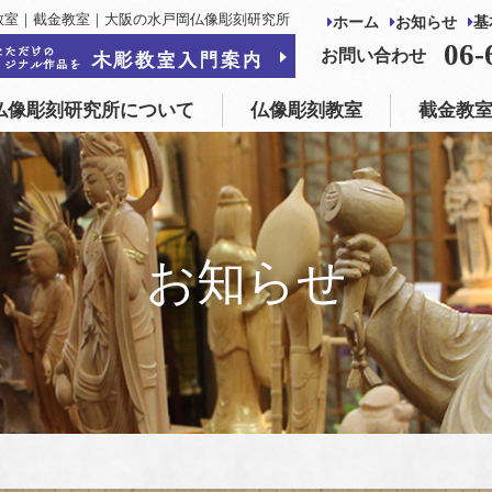
教室｜截金教室｜大阪の水戸岡仏像彫刻研究所
ホーム
お知らせ
基
仏像彫刻教室
截金教室
仏像制作・修復
06-
お問い合わせ
仏像彫刻研究所について
仏像彫刻教室
截金教
お知らせ