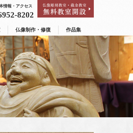
本情報・アクセス
作品集
6952-8202
室
仏像制作・修復
作品集