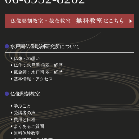
水戸岡仏像彫刻研究所について
仏像への想い
仏仕：水戸岡 伯翠 経歴
截金師：水戸岡 翠 経歴
基本情報・アクセス
仏像彫刻教室
学ぶこと
受講者の声
費用と日程
よくあるご質問
無料体験教室