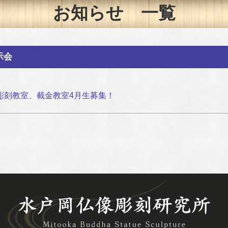
お知らせ 一覧
示会
彫刻教室、截金教室4月生募集！