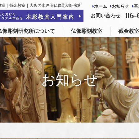
教室｜截金教室｜大阪の水戸岡仏像彫刻研究所
ホーム
お知らせ
基
仏像彫刻教室
截金教室
仏像制作・修復
06-
お問い合わせ
仏像彫刻研究所について
仏像彫刻教室
截金教
お知らせ