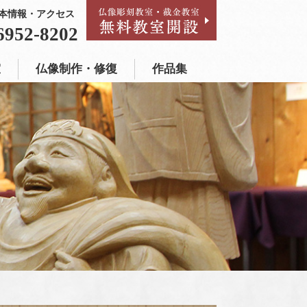
本情報・アクセス
作品集
6952-8202
室
仏像制作・修復
作品集